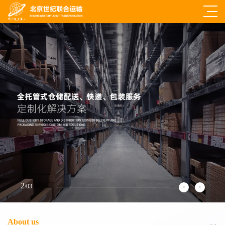
2
/
03
About us