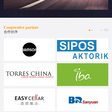
Cooperative partner
04
合作伙伴