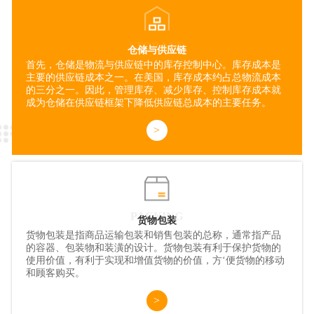
STORAGE
仓储与供应链
首先，仓储是物流与供应链中的库存控制中心。库存成本是
主要的供应链成本之一。在美国，库存成本约占总物流成本
的三分之一。因此，管理库存、减少库存、控制库存成本就
成为仓储在供应链框架下降低供应链总成本的主要任务。
>
PACKING
货物包装
货物包装是指商品运输包装和销售包装的总称，通常指产品
的容器、包装物和装潢的设计。货物包装有利于保护货物的
使用价值，有利于实现和增值货物的价值，方‘便货物的移动
和顾客购买。
>